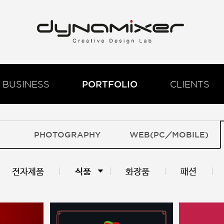
BUSINESS
PORTFOLIO
CLIENTS
PHOTOGRAPHY
WEB(PC／MOBILE)
전자제품
식품
화장품
패션