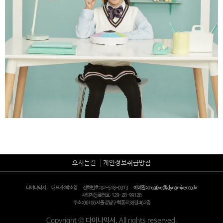
오시는길
개인정보취급방침
다이나믹서
대표자 : 박소영
전화번호 : 02-518-0313
이메일 : creative@dynamixer.co.kr
사업자등록번호 : 129-28-99128
주소 : 06106 서울 강남구 학동로38길 46 2층
Copyright
©
다이나믹서.
All rights reserved.